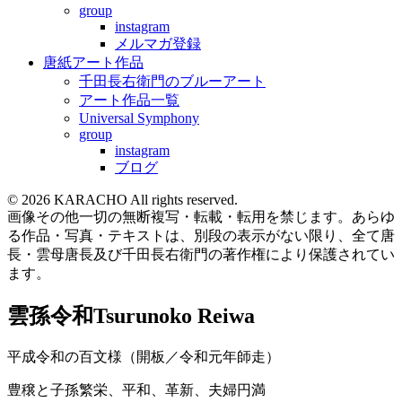
group
instagram
メルマガ登録
唐紙アート作品
千田長右衛門のブルーアート
アート作品一覧
Universal Symphony
group
instagram
ブログ
© 2026 KARACHO All rights reserved.
画像その他一切の無断複写・転載・転用を禁じます。あらゆ
る作品・写真・テキストは、別段の表示がない限り、全て唐
長・雲母唐長及び千田長右衛門の著作権により保護されてい
ます。
雲孫令和
Tsurunoko Reiwa
平成令和の百文様（開板／令和元年師走）
豊穣と子孫繁栄、平和、革新、夫婦円満