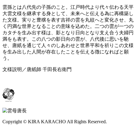
雲孫とは八代先の子孫のこと。江戸時代より代々伝わる天平
大雲文様を継承する身として、未来へと伝える為に再構築し
た文様。実りと豊穣を表す吉祥の雲を丸紋へと変化させ、丸
く円満な世界となることの意味を込めた。二つの雲が一つの
カタチを生み出す様は、影となり日向となり支え合う夫婦円
満をも表す。この八つの影日向の雲が、八代後に思いを馳
せ、唐紙を通じて人々のしあわせと世界平和を祈りこの文様
を生み出した人間が存在したことを伝える徴になればと願
う。
文様説明／唐紙師 千田長右衛門
Copyright © KIRA KARACHO All Rights Reserved.