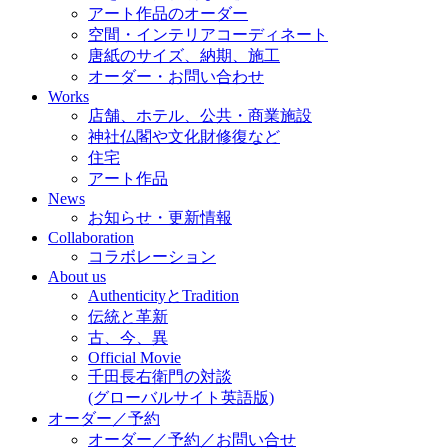
アート作品のオーダー
空間・インテリアコーディネート
唐紙のサイズ、納期、施工
オーダー・お問い合わせ
Works
店舗、ホテル、公共・商業施設
神社仏閣や文化財修復など
住宅
アート作品
News
お知らせ・更新情報
Collaboration
コラボレーション
About us
AuthenticityとTradition
伝統と革新
古、今、異
Official Movie
千田長右衛門の対談
(グローバルサイト英語版)
オーダー／予約
オーダー／予約／お問い合せ