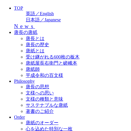
TOP
英語／English
日本語／Japanese
News
唐長の唐紙
唐長とは
唐長の歴史
唐紙とは
受け継がれる600枚の板木
唐紙屋長右衛門と嵯峨本
唐紙師
平成令和の百文様
Philosophy
唐長の思想
文様への思い
文様の種類と意味
サステナブルな唐紙
著書のご紹介
Order
唐紙のオーダー
心を込めた特別な一枚