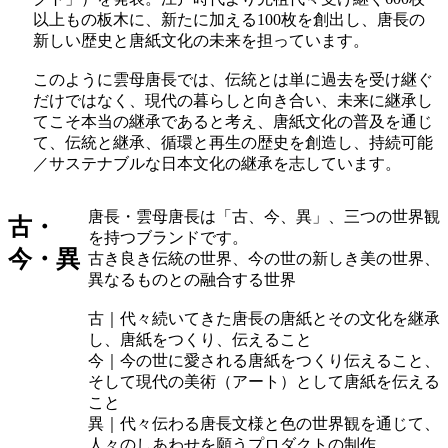
以上もの板木に、新たに加える100枚を創出し、唐長の
新しい歴史と唐紙文化の未来を担っています。
このように雲母唐長では、伝統とは単に過去を受け継ぐ
だけではなく、現代の暮らしと向き合い、未来に継承し
てこそ本当の継承であると考え、唐紙文化の普及を通じ
て、伝統と継承、循環と再生の歴史を創造し、持続可能
／サステナブルな日本文化の継承を志しています。
唐長・雲母唐長は「古、今、異」、三つの世界観
古・
を持つブランドです。
今・異
古き良き伝統の世界、今の世の新しき美の世界、
異なるものとの融合する世界
古｜代々続いてきた唐長の唐紙とその文化を継承
し、唐紙をつくり、伝えること
今｜今の世に愛される唐紙をつくり伝えること、
そして現代の美術（アート）として唐紙を伝える
こと
異｜代々伝わる唐長文様と色の世界観を通じて、
人々のしあわせを願うプロダクトの制作