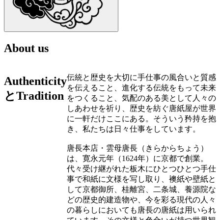
About us
伝統と歴史を大切に手仕事の風合いと質感
Authenticity
を伝えること、進化する伝統をもって未来
とTradition
をつくること、気配のある美として人々の
しあわせを祈り、歴史を紡ぐ唐紙屋が世界
に一軒だけここにある。そういう矜持を抱
き、私たちは日々仕事をしています。
唐長本店・雲母唐長（きらからちょう）
は、寛永元年（1624年）に京都で創業。
代々受け継がれた板木にひとつひとつ手仕
事で和紙に文様を写し取り、襖紙や壁紙と
して京都御所、桂離宮、二条城、養源院な
どの歴史的建造物や、今を彩る現代の人々
の暮らしにおいても唐長の唐紙は用いられ