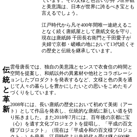
ています。その文様と色合いが持つ世界観
と美意識は、日本が世界に誇るべき宝とも
言えるでしょう。
江戸時代から凡そ400年間唯一途絶えるこ
となく続く唐紙屋として唐紙文化を守り、
現在は唐紙師 千田長右衛門と千田愛子が
夫婦で京都・嵯峨の地において13代続くそ
の歴史と伝統を継承しています。
雲母唐長では、独自の美意識とセンスで衣食住の時間と
伝
空間を提案し、和紙以外の異素材や他社とコラボレーシ
統
ョンしたプロダクトを発表するなど、文様と色の美を通
じて人々の暮らしを豊かにしたいとの思いをこめたモノ
と
づくりをしています。
革
2008年には、長い唐紙の歴史において初めて美術（アー
新
ト）として作品を発表し、伝統的な唐紙に新しい道を切
り拓きました。また2018年7月には、百年後の京都に宝
（心）を遺す文化プロジェクトを提唱し、「平成の百文
様プロジェクト」（現在は「平成令和の百文様プロジェ
クト」）を発表。江戸時代より先祖代々受け継ぐ600枚