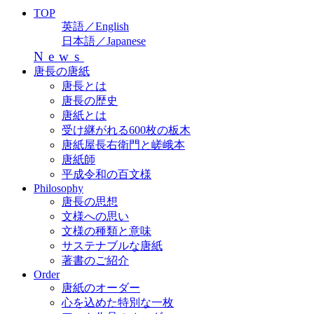
TOP
英語／English
日本語／Japanese
News
唐長の唐紙
唐長とは
唐長の歴史
唐紙とは
受け継がれる600枚の板木
唐紙屋長右衛門と嵯峨本
唐紙師
平成令和の百文様
Philosophy
唐長の思想
文様への思い
文様の種類と意味
サステナブルな唐紙
著書のご紹介
Order
唐紙のオーダー
心を込めた特別な一枚