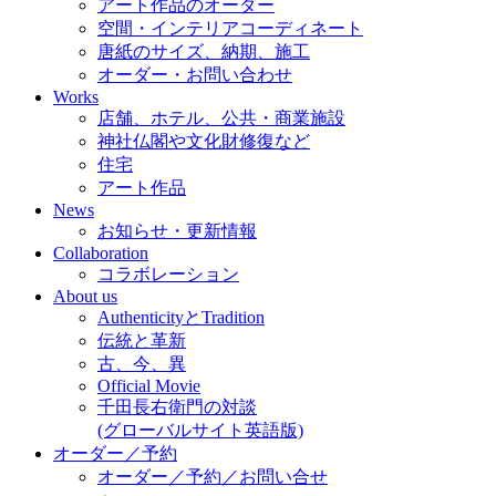
アート作品のオーダー
空間・インテリアコーディネート
唐紙のサイズ、納期、施工
オーダー・お問い合わせ
Works
店舗、ホテル、公共・商業施設
神社仏閣や文化財修復など
住宅
アート作品
News
お知らせ・更新情報
Collaboration
コラボレーション
About us
AuthenticityとTradition
伝統と革新
古、今、異
Official Movie
千田長右衛門の対談
(グローバルサイト英語版)
オーダー／予約
オーダー／予約／お問い合せ