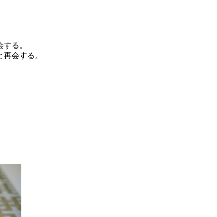
会する。
と再会する。