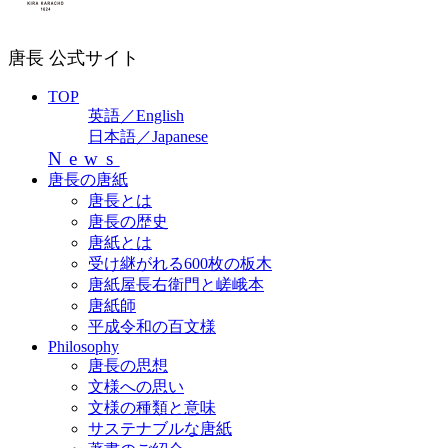
唐長 公式サイト
TOP
英語／English
日本語／Japanese
News
唐長の唐紙
唐長とは
唐長の歴史
唐紙とは
受け継がれる600枚の板木
唐紙屋長右衛門と嵯峨本
唐紙師
平成令和の百文様
Philosophy
唐長の思想
文様への思い
文様の種類と意味
サステナブルな唐紙