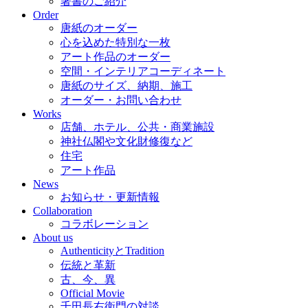
著書のご紹介
Order
唐紙のオーダー
心を込めた特別な一枚
アート作品のオーダー
空間・インテリアコーディネート
唐紙のサイズ、納期、施工
オーダー・お問い合わせ
Works
店舗、ホテル、公共・商業施設
神社仏閣や文化財修復など
住宅
アート作品
News
お知らせ・更新情報
Collaboration
コラボレーション
About us
AuthenticityとTradition
伝統と革新
古、今、異
Official Movie
千田長右衛門の対談