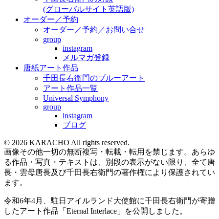
(グローバルサイト英語版)
オーダー／予約
オーダー／予約／お問い合せ
group
instagram
メルマガ登録
唐紙アート作品
千田長右衛門のブルーアート
アート作品一覧
Universal Symphony
group
instagram
ブログ
© 2026 KARACHO All rights reserved.
画像その他一切の無断複写・転載・転用を禁じます。あらゆ
る作品・写真・テキストは、別段の表示がない限り、全て唐
長・雲母唐長及び千田長右衛門の著作権により保護されてい
ます。
令和6年4月、駐日アイルランド大使館に千田長右衛門が寄贈
したアート作品「Eternal Interlace」を公開しました。